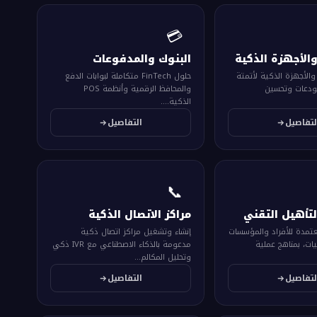
💳
والأجهزة الذكية
البنوك والمدفوعات
والأجهزة الذكية لأتمتة
حلول FinTech متكاملة لبوابات الدفع
تودعات وتحسين
والمحافظ الرقمية وأنظمة POS
الذكية....
لتفاصيل
التفاصيل
📞
لتأهيل التقني
مراكز الاتصال الذكية
معتمدة للأفراد والمؤسسات
إنشاء وتشغيل مراكز اتصال ذكية
ات، بمناهج عملية
مدعومة بالذكاء الاصطناعي مع IVR ذكي
وتحليل المكالم...
لتفاصيل
التفاصيل