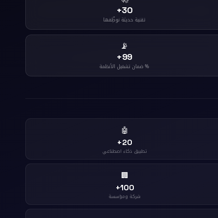
30+
تقنية حديثة نوظِّفها
📡
99+
% ضمان تشغيل الأنظمة
🤖
20+
تطبيق ذكاء اصطناعي
🏢
100+
شركة ومؤسسة