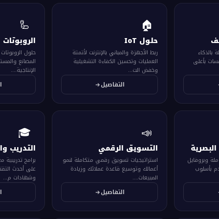
🦾
🏠
يف
حلول IoT
الروبوتات 
 بالذكاء
ربط الأجهزة والمباني بالإنترنت لأتمتة
حلول الروبوتات 
سات بأعلى
العمليات وتحسين الكفاءة التشغيلية
المصانع والمس
وخفض الت...
الإنتاجية....
التفاصيل
ا
🎓
📣
البصرية
التسويق الرقمي
التدريب وا
ملة وبروفايل
استراتيجيات تسويق رقمي متكاملة لنمو
برامج تدريبية 
م بأسلوب
أعمالك وتوسيع قاعدة عملائك وزيادة
على أحدث التقني
المبيعات....
وشهادات م...
التفاصيل
ا