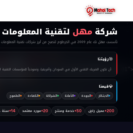
ح
شركة
مهل
لتقنية المعلومات
تأسست مهل تك عام 2009 في الخرطوم لتصبح من أبرز شركات تقنية المعلومات في السودان. نجمع بين الخبرة التقنية العالمية والفهم العميق للسوق المحلي لتقديم حلول ذكاء اصطناعي وأنظمة تقنية متكاملة تحدث فارقاً حقيقياً لعملائنا.
🎯
رؤيتنا
أن نكون الشريك التقني الأول في السودان وأفريقيا، ونموذجاً للمؤسسات التقنية الن
💎
قيمنا
الابتكار
الجودة
الأمانة
الشراكة
الكفاءة
الطموح
عميل راضٍ
خدمة ومنتج
مورد معتمد
سنة خ
14+
20+
50+
200+