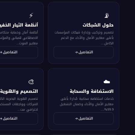
⚡
📡
حلول الشبكات
أنظمة التيار الخف
تصميم وتركيب وإدارة شبكات المؤسسات
أنظمة أمان وحماية متكاملة
بأعلى معايير الأمان والأداء مع الدعم
الاصطناعي للمباني والمؤس
الكامل....
معايير الموث...
التفاصيل
التفاصيل
🎨
☁️
الاستضافة والسحابة
التصميم والهوية 
خدمات استضافة سحابية مُدارة بأعلى
تصميم الهوية البصرية الكا
معايير الأمان والأداء وضمان التشغيل
الشركات وواجهات المستخد
99.9%....
احترافي مت...
التفاصيل
التفاصيل