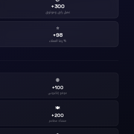
300+
عميل راضٍ وموثوق
⭐
98+
% رضا العملاء
🌐
100+
موقع إلكتروني
🍽️
200+
منشأة مطاعم