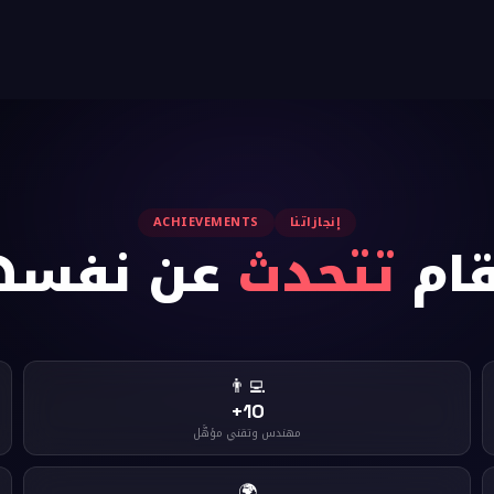
إنجازاتنا
ACHIEVEMENTS
قام
تتحدث
عن نفسه
👨‍💻
10+
مهندس وتقني مؤهَّل
🌍