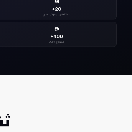
🏥
20+
مستشفى ومركز صحي
📷
400+
مشروع CCTV
ثق