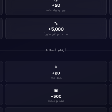
20+
مورد وشريك معتمد
🔧
5,000+
ساعة دعم فني سنوياً
أرقام أعمالنا
📱
20+
تطبيق جوال
🏪
300+
منفذ بيع وتجزئة