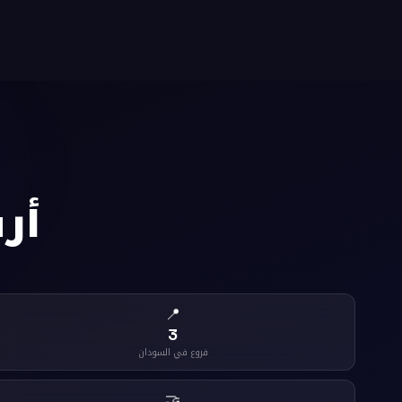
أر
📍
3
فروع في السودان
🤝