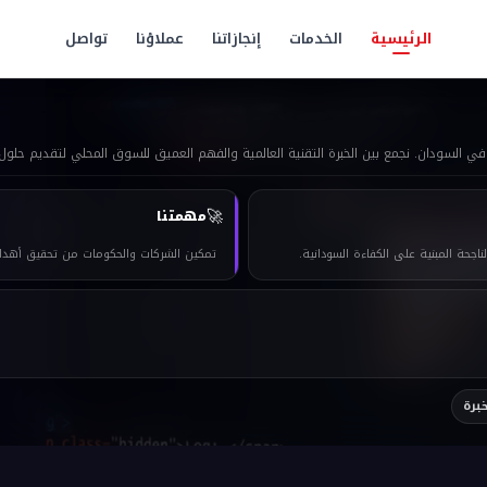
لول
تقنية
آمنـة
|
الرئيسية
الخدمات
إنجازاتنا
عملاؤنا
تواصل
بخبرات سودانية أصيلة · نقود التحول الرقمي
ذكاء اصطناعي · ERP · تطبيقات · شبكات · IoT · تسويق رقمي
🚀
مهمتنا
اجحة المبنية على الكفاءة السودانية.
تمكين الشركات والحكومات من تحقيق أهدافه
برة