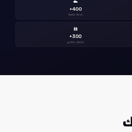
☁️
400+
خدمة رقمية
💾
300+
ترخيص برمجي
ك