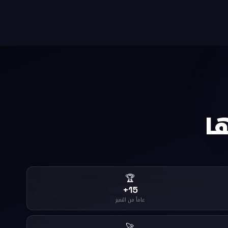
ا
🏆
15+
عاماً من التميز
🚀