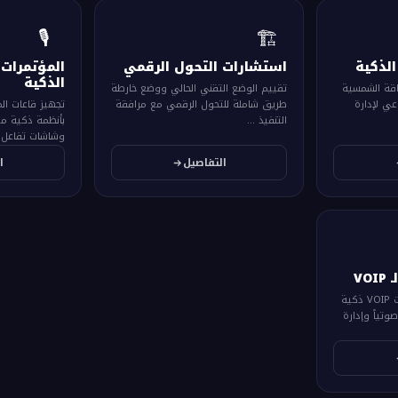
🎙️
🏗️
لذكية
استشارات التحول الرقمي
المؤتمرات 
الذكية
قة الشمسية
تقييم الوضع التقني الحالي ووضع خارطة
اصطناعي لإدارة
طريق شاملة للتحول الرقمي مع مرافقة
تجهيز قاعات الم
التنفيذ ...
بأنظمة ذكية م
وشاشات تفاعل..
التفاصيل
ا
VO
أنظمة هواتف IP ومركزيات VOIP ذكية
تياً وإدارة