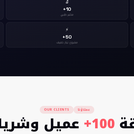
🔬
10+
مختبر طبي
⚡
50+
مشروع تيار خفيف
عملاؤنا
OUR CLIENTS
ة
100+
عميل وشري