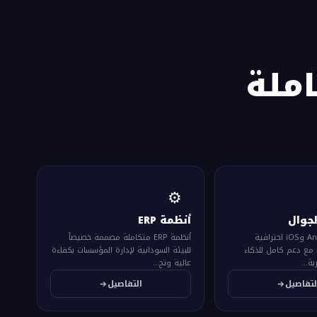
ملة
⚙️
لجوال
أنظمة ERP
تطبيقات Android وiOS احترافية
أنظمة ERP متكاملة مصممة خصيصاً
بتقنيات Native مع دعم كامل للذكاء
للبيئة السودانية لإدارة المؤسسات بكفاءة
ة...
عالية وتح...
لتفاصيل
التفاصيل